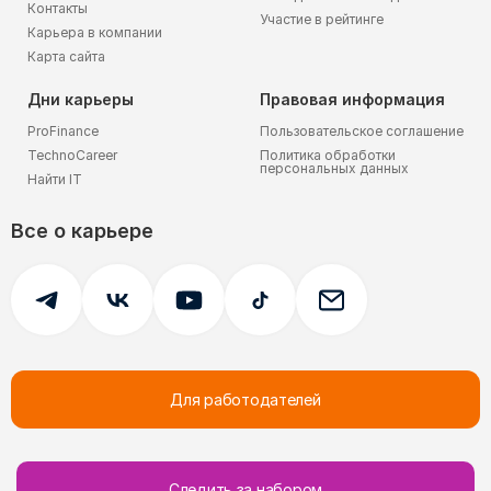
Контакты
Участие в рейтинге
Карьера в компании
Карта сайта
Дни карьеры
Правовая информация
ProFinance
Пользовательское соглашение
TechnoCareer
Политика обработки
персональных данных
Найти IT
Все о карьере
Для работодателей
© 2005-
2026
FutureToday.
Все права защищены.
Следить за набором