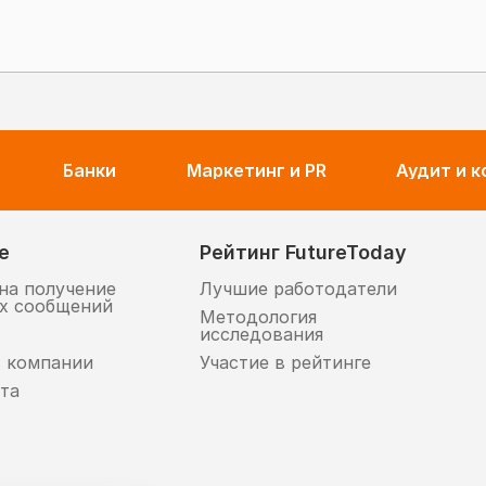
Банки
Маркетинг и PR
Аудит и 
е
Рейтинг FutureToday
на получение
Лучшие работодатели
х сообщений
Методология
исследования
в компании
Участие в рейтинге
та