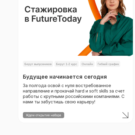
Берут выпускников
Берут 1-2 курс
Онлайн
Гибкий график
Гибрид
Будущее начинается сегодня
За полгода освой с нуля востребованное
направление и прокачай hard и soft skills за счет
работы с крупными российскими компаниями. С
нами ты забустишь свою карьеру!
Ждем открытия набора