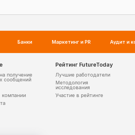
Банки
Маркетинг и PR
Аудит и 
е
Рейтинг FutureToday
на получение
Лучшие работодатели
х сообщений
Методология
исследования
в компании
Участие в рейтинге
та