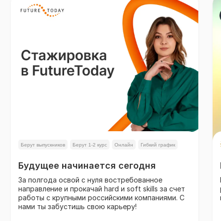
Берут выпускников
Берут 1-2 курс
Онлайн
Гибкий график
Гибрид
Будущее начинается сегодня
За полгода освой с нуля востребованное
направление и прокачай hard и soft skills за счет
работы с крупными российскими компаниями. С
нами ты забустишь свою карьеру!