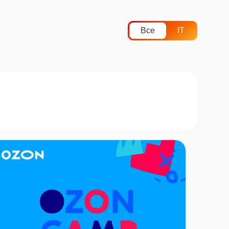
Все
IT