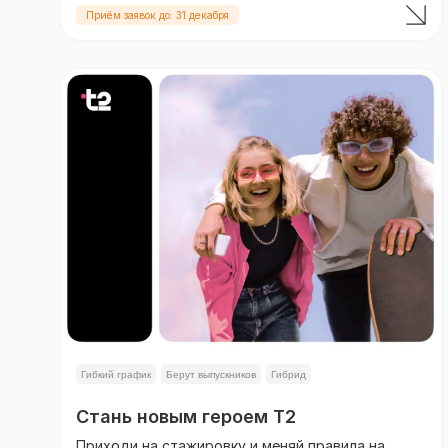
Приём заявок до: 31 декабря
Гибкий график
Берут выпускников
Гибрид
Стань новым героем T2
Приходи на стажировку и меняй правила на