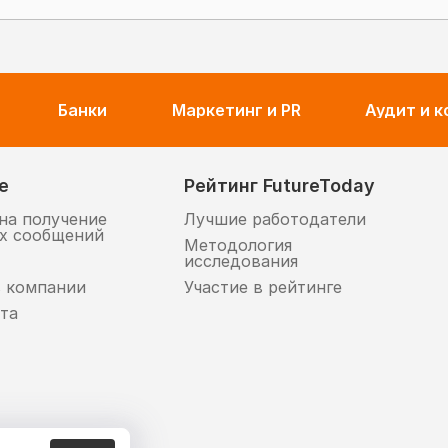
Банки
Маркетинг и PR
Аудит и 
е
Рейтинг FutureToday
на получение
Лучшие работодатели
х сообщений
Методология
исследования
в компании
Участие в рейтинге
та