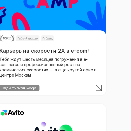
Гибкий график
Гибрид
Карьерь на скорости 2Х в e-com!
Тебя ждут шесть месяцев погружения в e-
commerce и профессиональный рост на
космических скоростях — а еще крутой офис в
центре Москвы
Ждем открытия набора