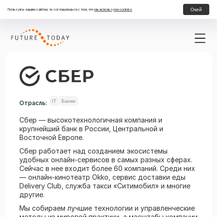
Окей
Пользуясь нашим сайтом, ты соглашаешься с тем, что
мы используем cookies
IT
Банки
Отрасль:
Сбер — высокотехнологичная компания и
крупнейший банк в России, Центральной и
Восточной Европе.
Сбер работает над созданием экосистемы
удобных онлайн-сервисов в самых разных сферах.
Сейчас в нее входит более 60 компаний. Среди них
— онлайн-кинотеатр Okko, сервис доставки еды
Delivery Club, служба такси «Ситимобил» и многие
другие.
Мы собираем лучшие технологии и управленческие
методы из мировой практики, а масштабы компании