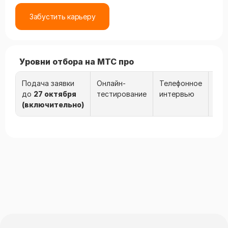
Забустить карьеру
Уровни отбора на МТС про
Подача заявки
Онлайн-
Телефонное
Соб
до
27 октября
тестирование
интервью
с к
(включительно)
МТ