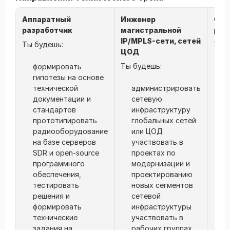
Аппаратный
Инженер
Сет
разработчик
магистральной
раз
IP/MPLS-сети, сетей
Ты будешь:
Ты б
ЦОД
Ты будешь:
формировать
п
гипотезы на основе
и
технической
администрировать
с
документации и
сетевую
т
стандартов
инфраструктуру
и
прототипировать
глобальных сетей
б
радиооборудование
или ЦОД
а
на базе серверов
участвовать в
и
SDR и open-source
проектах по
с
программного
модернизации и
п
обеспечения,
проектированию
о
тестировать
новых сегментов
п
решения и
сетевой
и
формировать
инфраструктуры
п
технические
участвовать в
г
задания на
рабочих группах