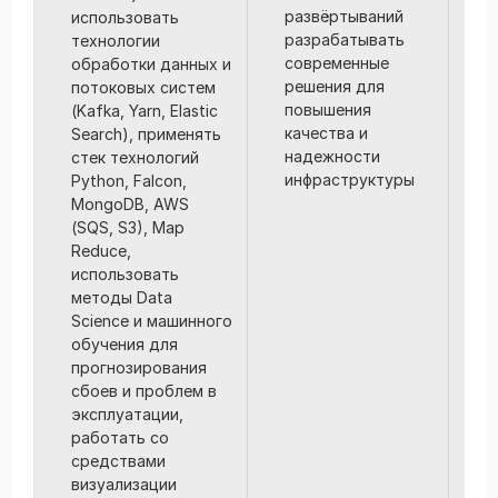
развёртываний
использовать
с
разрабатывать
технологии
современные
обработки данных и
решения для
потоковых систем
повышения
(Kafka, Yarn, Elastic
качества и
Search), применять
надежности
стек технологий
инфраструктуры
Python, Falcon,
MongoDB, AWS
(SQS, S3), Map
Reduce,
использовать
методы Data
Science и машинного
обучения для
прогнозирования
сбоев и проблем в
эксплуатации,
работать со
средствами
визуализации