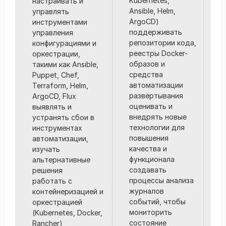
Kubernetes,
настраивать и
т
Ansible, Helm,
управлять
р
ArgoCD)
инструментами
с
поддерживать
управления
с
репозитории кода,
конфигурациями и
и
реестры Docker-
оркестрации,
и
образов и
такими как Ansible,
р
средства
Puppet, Chef,
о
автоматизации
Terraform, Helm,
с
развёртывания
ArgoCD, Flux
т
оценивать и
выявлять и
р
внедрять новые
устранять сбои в
р
технологии для
инструментах
т
повышения
автоматизации,
а
качества и
изучать
р
функционала
альтернативные
к
создавать
решения
о
процессы анализа
работать с
с
журналов
контейнеризацией и
г
событий, чтобы
оркестрацией
п
мониторить
(Kubernetes, Docker,
в
состояние
Rancher)
в