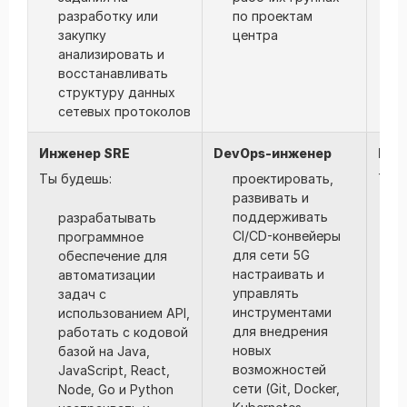
разработку или
по проектам
закупку
центра
анализировать и
восстанавливать
структуру данных
сетевых протоколов
Инженер SRE
DevOps-инженер
Рад
Ты будешь:
проектировать,
Ты б
развивать и
поддерживать
разрабатывать
в
CI/CD-конвейеры
программное
с
для сети 5G
обеспечение для
и
настраивать и
автоматизации
т
управлять
задач с
р
инструментами
использованием API,
р
для внедрения
работать с кодовой
г
новых
базой на Java,
з
возможностей
JavaScript, React,
п
сети (Git, Docker,
Node, Go и Python
н