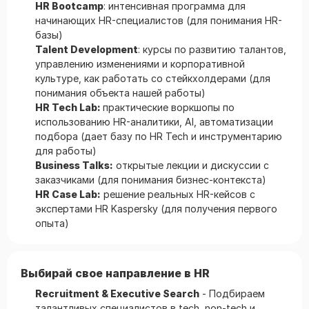
HR Bootcamp
: интенсивная программа для
начинающих HR-специалистов (для понимания HR-
базы)
Talent Development
: курсы по развитию талантов,
управлению изменениями и корпоративной
культуре, как работать со стейкхолдерами (для
понимания объекта нашей работы)
HR Tech Lab:
практические воркшопы по
использованию HR-аналитики, AI, автоматизации
подбора (дает базу по HR Tech и инструментарию
для работы)
Business Talks:
открытые лекции и дискуссии с
заказчиками (для понимания бизнес-контекста)
HR Case Lab:
решение реальных HR-кейсов с
экспертами HR Kaspersky (для получения первого
опыта)
Выбирай свое направление в HR
Recruitment & Executive Search
- Подбираем
талантливых специалистов в tech, non-tech и