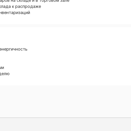
аров на складе и в торговом зале
клада к распродаже
инвентаризаций
 энергичность
ми
еделю