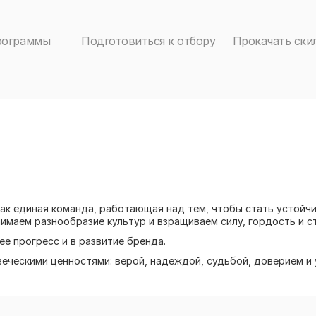
рограммы
Подготовиться к отбору
Прокачать ски
как единая команда, работающая над тем, чтобы стать устой
маем разнообразие культур и взращиваем силу, гордость и ст
ее прогресс и в развитие бренда.
еческими ценностями: верой, надеждой, судьбой, доверием и 