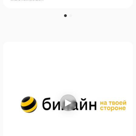
с НИУ ВШЭ по «Экономике». В том же городе был опыт
работы младшим финансовым аналитиком. Сейчас я
учусь в магистратуре в Высшей Школе Экономике на
программе «Финансовые рынки и финансовые
институты» — круто, что у меня есть возможность
совмещать работу и учёбу