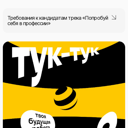
Требования к кандидатам трека «Попробуй
себя в профессии»
Образование
Студенты 1-2 курсов вузов и 1-4 курсов ссузов (старше 18-ти
лет)
Формат и график
Очный или гибридный, гибкий график (20/30 часов в неделю)
Период
Продолжительность стажировки — от 1 до 3 месяцев, два
потока стажировки: весенний и осенний, набор два раза в
год