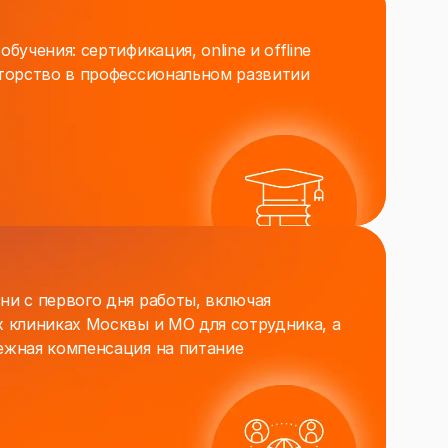
бучения: сертификация, online и offline
нторство в профессиональном развитии
ни с первого дня работы, включая
х клиниках Москвы и МО для cотрудника, а
ежная компенсация на питание