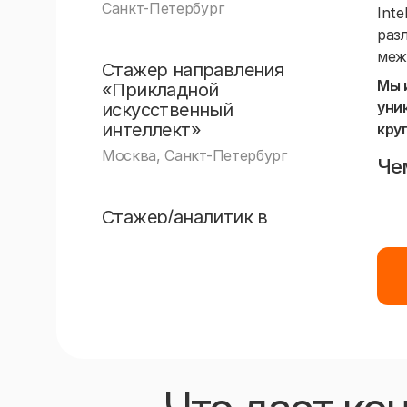
Санкт-Петербург
Int
раз
меж
Стажер направления
Мы 
«Прикладной
уни
искусственный
интеллект»
кру
Москва, Санкт-Петербург
Че
Стажер/аналитик в
направление Ритейл
Москва
Стажер/аналитик в
направление
Стратегия
Москва