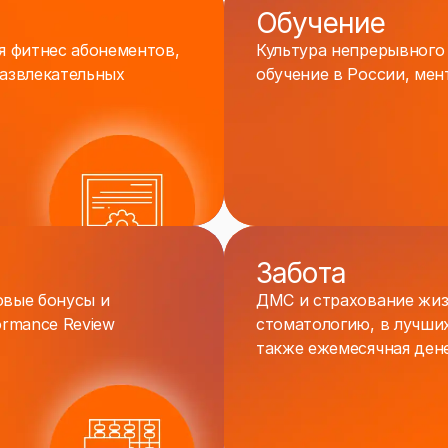
Обучение
я фитнес абонементов,
Культура непрерывного о
развлекательных
обучение в России, ме
Забота
овые бонусы и
ДМС и страхование жиз
ormance Review
стоматологию, в лучши
также ежемесячная ден