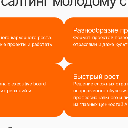
нсалтинг молодому 
 ожидаем, что ты:
Студент 3,4 курса бакалавриата или 1,2 курса магист
технического/ИТ-направления, или уже закончил обуче
Разнообразие пр
Готов (а) работать минимум 32 часа в неделю;
Имеешь критическое мышление, аналитические способ
ого карьерного роста.
Формат проектов позво
Уверенно знаешь Excel, PowerPoint;
ные проекты и работать
отраслями и даже куль
Участвовал (а) в кейс-чемпионатах (будет преимущест
нас:
конкурентная заработная плата, ДМС со стоматологи
й к отпуску, компенсация питания, корпоративные скид
рочие маст-хэвы консалтинга!
Быстрый рост
а с executive board
Решение сложных страт
ких решений и
непрерывного обучения
профессионального и ли
из главных ценностей A