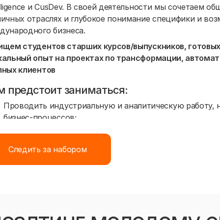
elligence и CusDev. В своей деятельности мы сочетаем о
личных отраслях и глубокое понимание специфики и во
дународного бизнеса.
ищем студентов старших курсов/выпускников, готовых
кальный опыт на проектах по трансформации, автома
пных клиентов
м предстоит заниматься:
Проводить индустриальную и аналитическую работу, 
бизнес-процессов;
Анализировать потребности компаний – клиентов на п
работе;
Следить за набором
Отслеживать и оценивать новые цифровые и бизнес-р
Поддерживать и внедрять новый бизнес-подход;
Участие в проектах по разработке ИТ-стратегий, страт
крупнейших предприятий горнодобывающей, металлург
Участие в проектах по внедрению систем MES, Quintiq
производства на стыке трех технологий: Robotics, Artifici