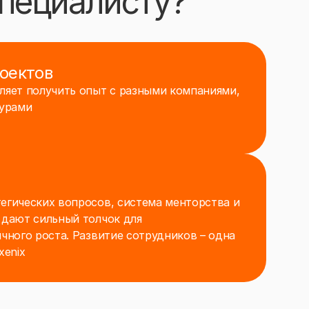
специалисту?
ратуры экономического/финансового/
ние в одной из данных сфер;
оектов
ности;
ляет получить опыт с разными компаниями,
турами
вом).
ей с первого дня, +5
ки, компенсация фитнеса
егических вопросов, система менторства и
 дают сильный толчок для
чного роста. Развитие сотрудников – одна
xenix