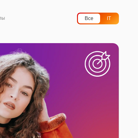
лы
Все
IT