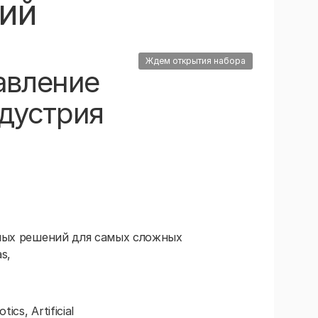
ний
Ждем открытия набора
авление
дустрия
ных решений для самых сложных
s,
s, Artificial