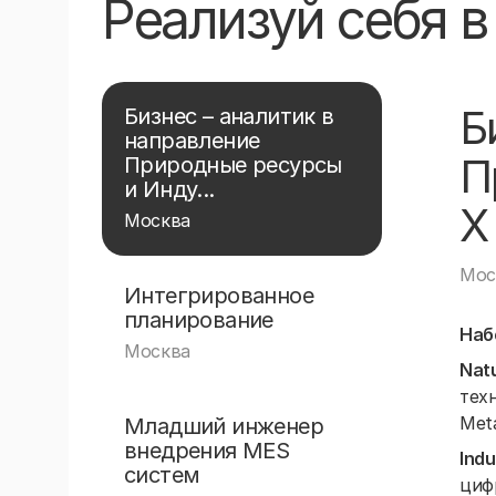
Реализуй себя 
Б
Бизнес – аналитик в
направление
П
Природные ресурсы
и Инду...
X
Москва
Мос
Интегрированное
планирование
Наб
Москва
Natu
тех
Meta
Младший инженер
внедрения MES
Indu
систем
цифр