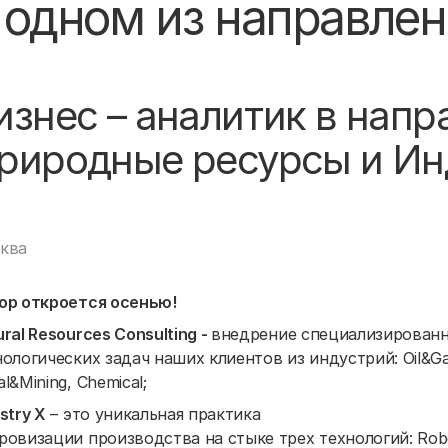
в одном из направле
изнес – аналитик в напр
риродные ресурсы и Ин
ква
ор откроется осенью!
ral Resources Consulting -
внедрение специализирован
нологических задач наших клиентов из индустрий: Oil&Ga
l&Mining, Chemical;
stry X
– это уникальная практика
овизации производства на стыке трех технологий: Robotic