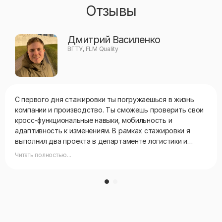
Отзывы
Дмитрий Василенко
ВГТУ, FLM Quality
С первого дня стажировки ты погружаешься в жизнь
компании и производство. Ты сможешь проверить свои
кросс-функциональные навыки, мобильность и
адаптивность к изменениям. В рамках стажировки я
выполнил два проекта в департаменте логистики и
технической службы. «Новые лидеры. Производство» —
Читать полностью...
это отличная возможность познакомиться и
попробовать себя в разных направлениях и сделать
правильный выбор. Все зависит от тебя!