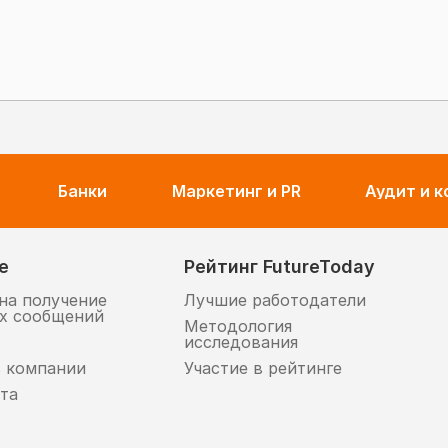
Банки
Маркетинг и PR
Аудит и 
е
Рейтинг FutureToday
на получение
Лучшие работодатели
х сообщений
Методология
исследования
в компании
Участие в рейтинге
та