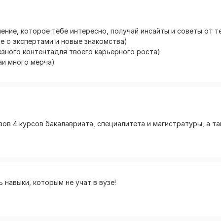
ние, которое тебе интересно, получай инсайты и советы от тех
е с экспертами и новые знакомства)
зного контентадля твоего карьерного роста)
аи много мерча)
зов 4 курсов бакалавриата, специалитета и магистратуры, а т
 навыки, которым не учат в вузе!