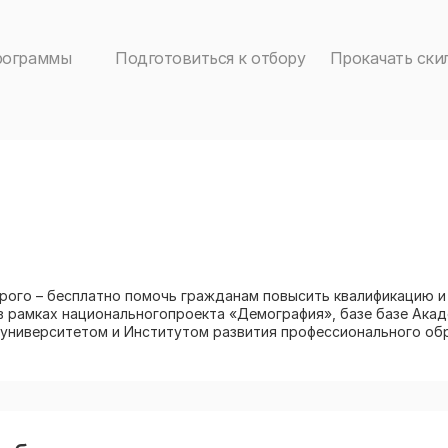
рограммы
Подготовиться к отбору
Прокачать ски
орого – бесплатно помочь гражданам повысить квалификацию и
г.в рамках национальногопроекта «Демография», базе базе Ака
университетом и Институтом развития профессионального об