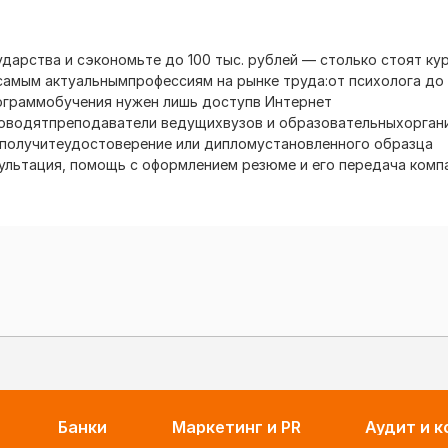
ударства и сэкономьте до 100 тыс. рублей — столько стоят ку
самым актуальнымпрофессиям на рынке труда:от психолога д
ограммобучения нужен лишь доступв Интернет
роводятпреподаватели ведущихвузов и образовательныхорган
 получитеудостоверение или дипломустановленного образца
ультация, помощь с оформлением резюме и его передача компа
Банки
Маркетинг и PR
Аудит и 