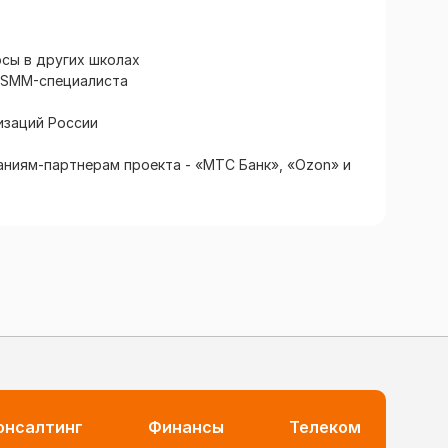
рсы в других школах
о SMM-специалиста
изаций России
ниям-партнерам проекта - «МТС Банк», «Ozon» и
консалтинг
Финансы
Телеком