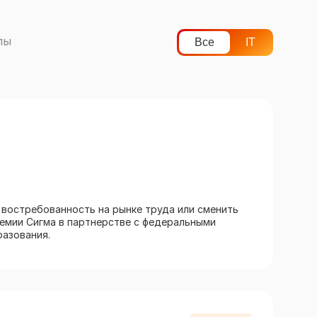
лы
Все
IT
 востребованность на рынке труда или сменить
демии Сигма в партнерстве с федеральными
разования.