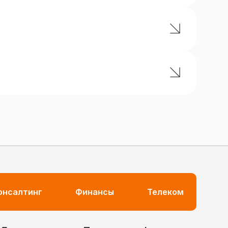
ких редакторах будет плюсом
ктивность
консалтинг
Финансы
Телеком