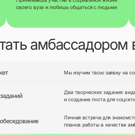
Принимаешь участие в социальной жизни
своего вуза и любишь общаться с людьми
стать амбассадором в
кет
Мы изучим твою заявку на с
Два творческих задания: виде
заданий
и создание поста для соцсет
Личная встреча для знакомст
обеседование
планов работы в качестве ам