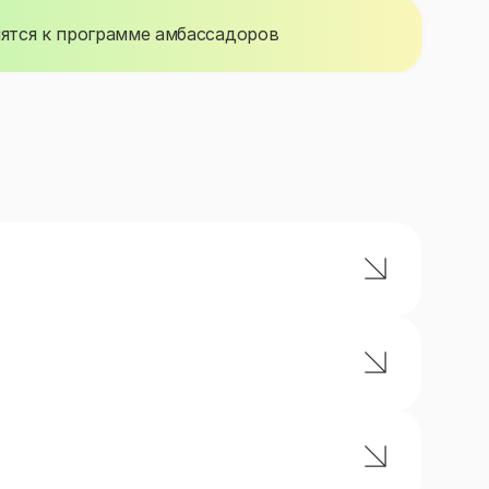
ятся к программе амбассадоров
катеринбург, Казань, Нижний Новгород,
Иркутск, Кемерово, Рязань, Иннополис)
писать, уметь качественно и быстро