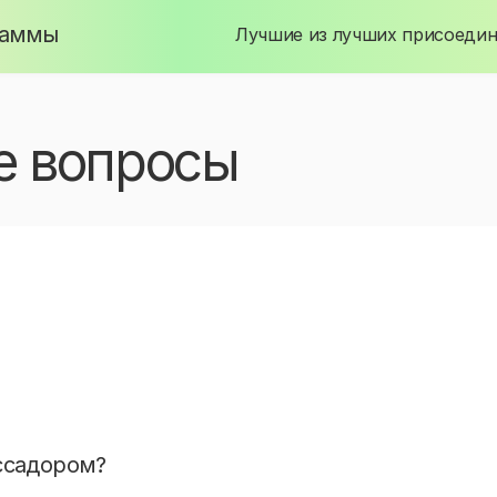
раммы
Лучшие из лучших присоедин
е вопросы
щем году - больше
евых городов (Москва, Санкт-Петербург, Новосибирск, Е
 Краснодар, Воронеж, Пермь, Владивосток, Хабаровск, 
ссадором?
вать мероприятия в своем вузе, грамотно и интересно 