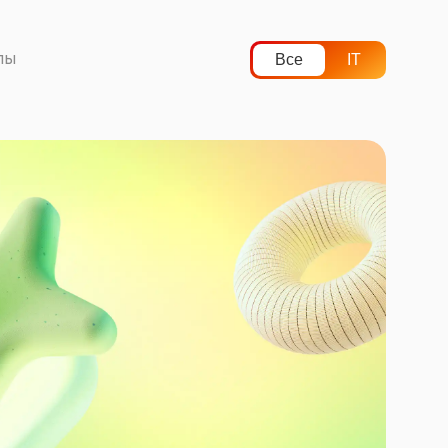
лы
Все
IT