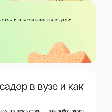
жности, а также шанс стать супер-
садор в вузе и как
ведущих вузов страны. Наши амбассадоры