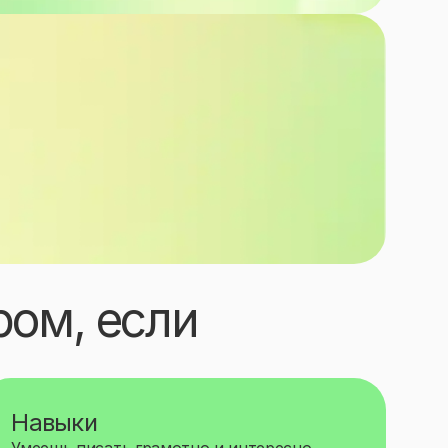
ом, если
Навыки