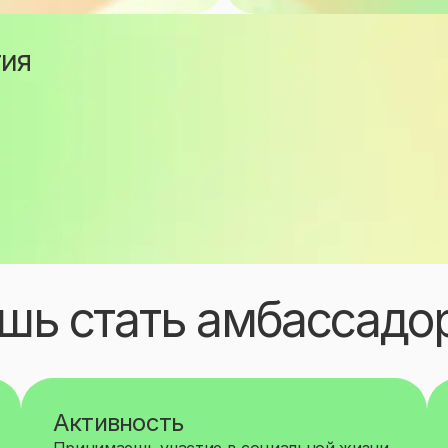
тия
шь стать амбассадор
Активность