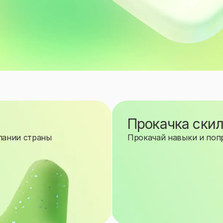
Прокачка ски
пании страны
Прокачай навыки и попр