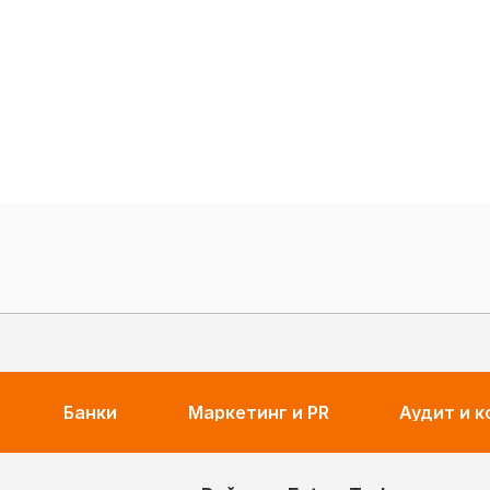
, и конечно, любить Сбер. Умение работать в графичес
ое вознаграждение в размере 5 000 рублей за свою а
ро карьерные и образовательные проекты Сбера;
узе от лица Сбера;
а от лица Сбера;
енных мероприятий
Банки
Маркетинг и PR
Аудит и 