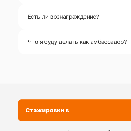
добывать информацию, анализировать ее. Ну
Есть ли вознаграждение?
Амбассадоры каждый месяц получают приятн
Что я буду делать как амбассадор?
Рассказывать учащимся своего вуза п
Писать посты в соц.сетях;
Организовывать мероприятия в своем в
Принимать участие в мероприятиях вуз
Помогать Сберу в проведении собств
Стажировки в