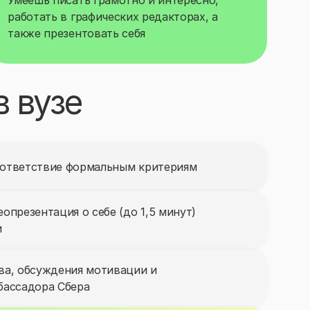
Умеешь писать грамотно и интересно,
работать в графических редакторах, а
также презентовать себя
 вузе
оответствие формальным критериям
опрезентация о себе (до 1,5 минут)
и
ва, обсуждения мотивации и
бассадора Сбера