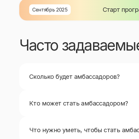
Старт прог
Сентябрь 2025
Часто задаваемы
Сколько будет амбассадоров?
Амбассадорами станут 30 лучших. В следую
Кто может стать амбассадором?
Студенты вузов, начиная со 2 курса из цел
Красноярск, Самара, Ростов-на-Дону, Омск,
Что нужно уметь, чтобы стать амба
Нужно уметь презентовать себя, организовы