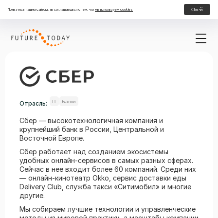
Окей
Пользуясь нашим сайтом, ты соглашаешься с тем, что
мы используем cookies
IT
Банки
Отрасль:
Сбер — высокотехнологичная компания и
крупнейший банк в России, Центральной и
Восточной Европе.
Сбер работает над созданием экосистемы
удобных онлайн-сервисов в самых разных сферах.
Сейчас в нее входит более 60 компаний. Среди них
— онлайн-кинотеатр Okko, сервис доставки еды
Delivery Club, служба такси «Ситимобил» и многие
другие.
Мы собираем лучшие технологии и управленческие
методы из мировой практики, а масштабы компании