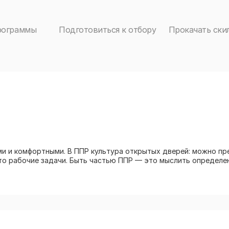
рограммы
Подготовиться к отбору
Прокачать ски
и и комфортными. В ППР культура открытых дверей: можно пр
то рабочие задачи. Быть частью ППР — это мыслить определе