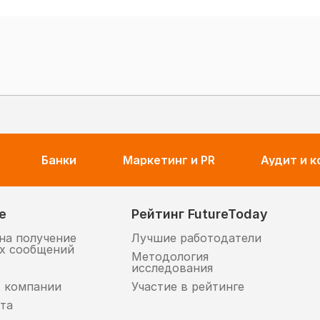
Банки
Маркетинг и PR
Аудит и 
е
Рейтинг FutureToday
на получение
Лучшие работодатели
х сообщений
Методология
исследования
в компании
Участие в рейтинге
та