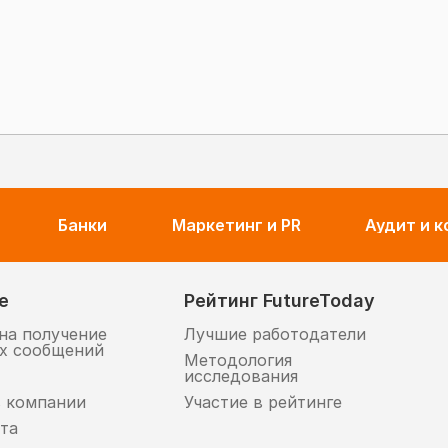
Банки
Маркетинг и PR
Аудит и 
е
Рейтинг FutureToday
на получение
Лучшие работодатели
х сообщений
Методология
исследования
в компании
Участие в рейтинге
та