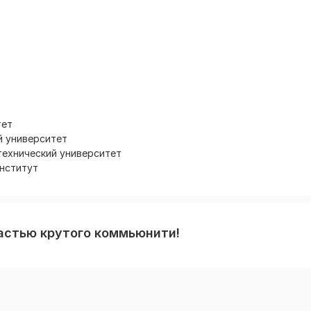
тет
й университет
технический университет
институт
частью крутого коммьюнити!