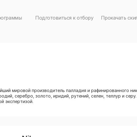
рограммы
Подготовиться к отбору
Прокачать ски
йший мировой производитель палладия и рафинированного нике
родий, серебро, золото, иридий, рутений, селен, теллур и серу
ой экспертизой.