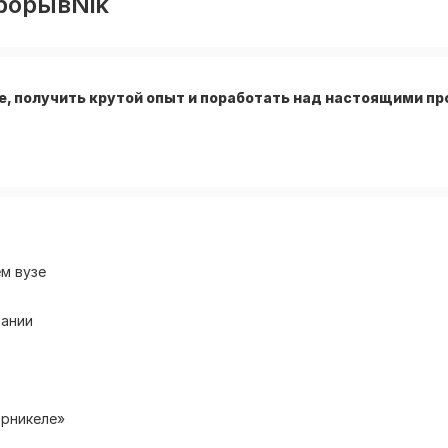
рорывNik
е, получить крутой опыт и поработать над настоящими п
м вузе
пании
орникеле»