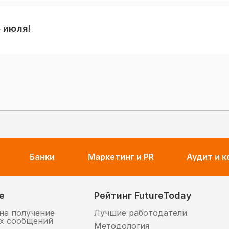
5 июля!
Банки
Маркетинг и PR
Аудит и 
е
Рейтинг FutureToday
на получение
Лучшие работодатели
х сообщений
Методология