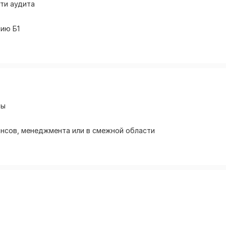
ти аудита
нию Б1
ры
ансов, менеджмента или в смежной области