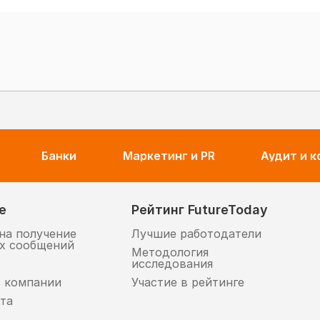
Банки
Маркетинг и PR
Аудит и 
е
Рейтинг FutureToday
на получение
Лучшие работодатели
х сообщений
Методология
исследования
в компании
Участие в рейтинге
та