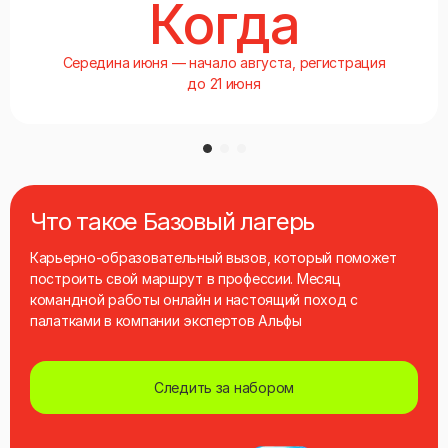
Когда
Середина июня — начало августа, регистрация
до 21 июня
Что такое Базовый лагерь
Карьерно‑образовательный вызов, который поможет
построить свой маршрут в профессии. Месяц
командной работы онлайн и настоящий поход с
палатками в компании экспертов Альфы
Следить за набором