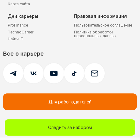
Карта сайта
Дни карьеры
Правовая информация
ProFinance
Пользовательское соглашение
TechnoCareer
Политика обработки
персональных данных
Найти IT
Все о карьере
Для работодателей
© 2005-
2026
FutureToday.
Все права защищены.
Следить за набором