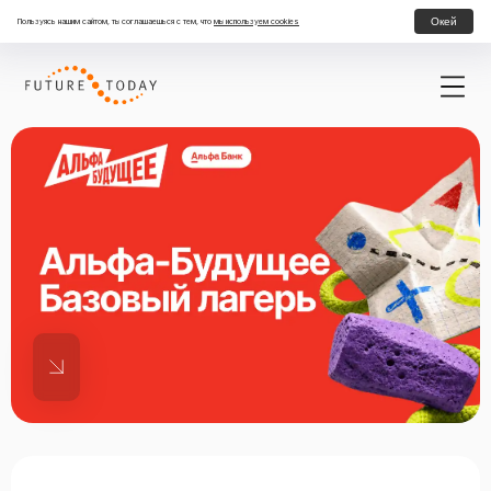
Окей
Пользуясь нашим сайтом, ты соглашаешься с тем, что
мы используем cookies
Стажировки в Альфа-Банке
Гранты студентам
Магистратуры А