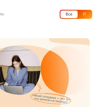
лы
Все
IT